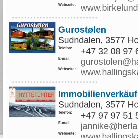
Webseite:
www.birkelun
Gurostølen
Sudndalen, 3577 Ho
Telefon:
+47 32 08 97 
E-mail:
gurostolen@ha
Webseite:
www.hallingsk
Immobilienverkäufe
Sudndalen, 3577 Ho
Telefon:
+47 97 97 51 
E-mail:
jannike@herl
Webseite:
www.hallingska