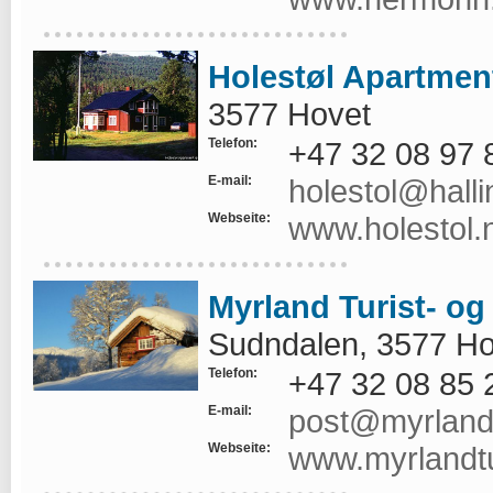
Holestøl Apartmen
3577 Hovet
Telefon:
+47 32 08 97 
E-mail:
holestol@hall
Webseite:
www.holestol.
Myrland Turist- og
Sudndalen, 3577 Ho
Telefon:
+47 32 08 85 
E-mail:
post@myrlandt
Webseite:
www.myrlandtu