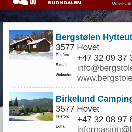
Unterkunft
Bergstølen Hytteut
3577 Hovet
Telefon:
+47 32 09 37 
E-mail:
info@bergstol
Webseite:
www.bergstol
Birkelund Campin
3577 Hovet
Telefon:
+47 32 08 97 
E-mail:
informasjon@