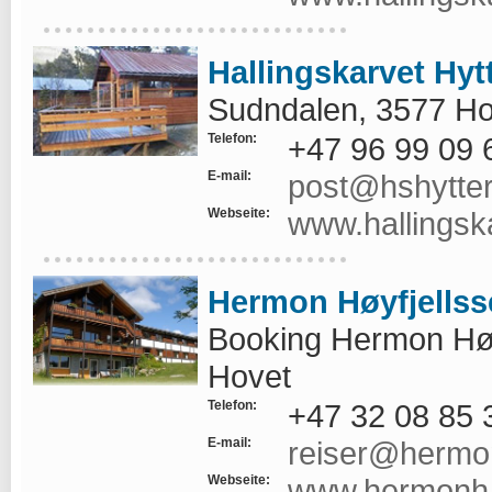
Hallingskarvet Hy
Sudndalen, 3577 Ho
Telefon:
+47 96 99 09 
E-mail:
post@hshytte
Webseite:
www.hallingsk
Hermon Høyfjellss
Booking Hermon Høy
Hovet
Telefon:
+47 32 08 85 
E-mail:
reiser@hermo
Webseite:
www.hermonh